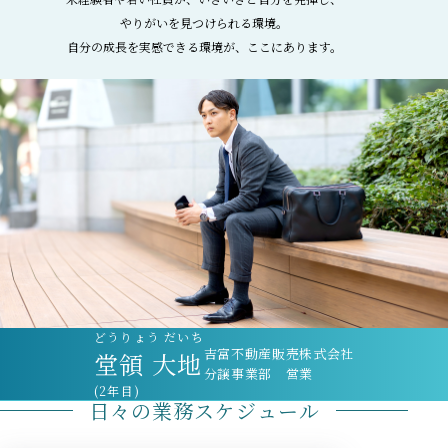
サイトのご利用について
やりがいを見つけられる環境。
自分の成長を実感できる環境が、ここにあります。
どうりょう だいち
吉富不動産販売株式会社
堂領 大地
分譲事業部 営業
(2年目)
日々の業務スケジュール