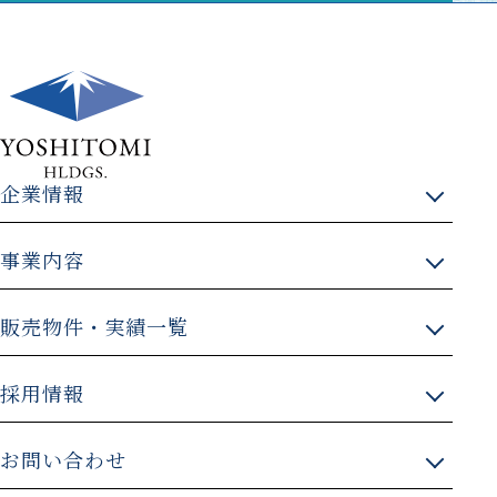
企業情報
トップメッセージ
事業内容
企業理念
戸建住宅事業
会社概要
販売物件・実績一覧
マンション事業
組織図
販売中物件
収益用不動産
決算情報
採用情報
事業実績
ホテル事業
吉富の歩み（沿革）
吉富グループについて
自社所有物件一覧
吉富の取り組み
お問い合わせ
グループのご紹介
職種・制度
スタッフブログ