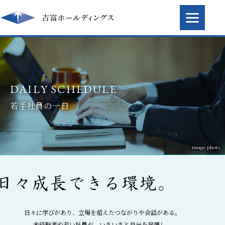
企業情報
トップメッセージ
DAILY SCHEDULE
事業内容
企業理念
若手社員の一日
戸建住宅事業
販売物件・実績一覧
会社概要
マンション事業
販売中物件
組織図
採用情報
収益用不動産
image photo
事業実績
決算情報
吉富グループについて
ホテル事業
お問い合わせ
自社所有物件一覧
吉富の歩み（沿革）
職種・制度
吉富の取り組み
お問い合わせ・資料請求
グループのご紹介
先輩社員の声
スタッフブログ
プライバシーポリシー
日々に学びがあり、立場を超えたつながりや会話がある。
若手社員の一日
未経験者や若い社員が、いきいきと自分を発揮し、